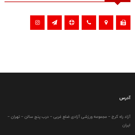
آدرس
آزاد راه کرج – مجموعه ورزشی آزادی ضلع غربی – درب پنج سالن – تهران –
ایران