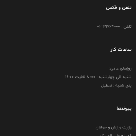
تلفن و فکس
تلفن : 02149764000
ساعات کار
روزهای عادی:
شنبه الي چهارشنبه : 00: 8 لغايت 16:00
پنج شنبه : تعطیل
پیوندها
وزارت ورزش و جوانان
کمیته ملی المپیک