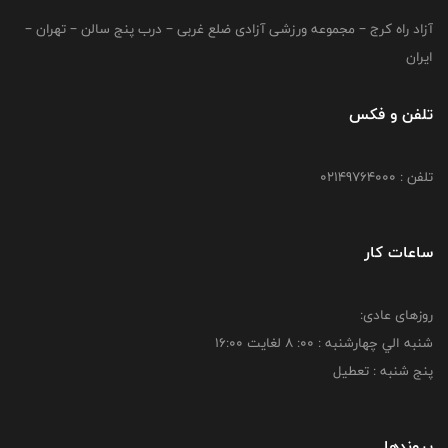
آزاد راه کرج – مجموعه ورزشی آزادی ضلع غربی – درب پنج سالن – تهران –
ایران
تلفن و فکس
تلفن : 02149764000
ساعات کار
روزهای عادی:
شنبه الي چهارشنبه : 00: 8 لغايت 16:00
پنج شنبه : تعطیل
پیوندها