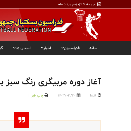
جمعه شانزدهم مرداد ماه
خانه
فدراسیون
اخبار
استان ها
گز
آغاز دوره مربیگری رنگ سبز ب
18:16
1403/03/20
چاپ خبر