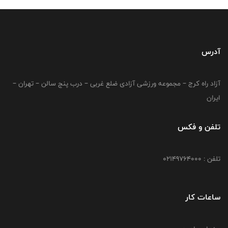
آدرس
آزاد راه کرج – مجموعه ورزشی آزادی ضلع غربی – درب پنج سالن – تهران –
ایران
تلفن و فکس
تلفن : 02149764000
ساعات کار