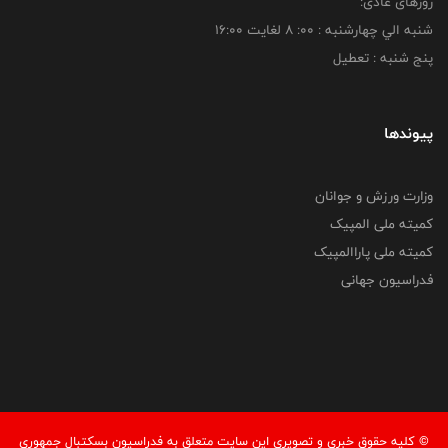
روزهای عادی:
شنبه الي چهارشنبه : 00: 8 لغايت 16:00
پنج شنبه : تعطیل
پیوندها
وزارت ورزش و جوانان
کمیته ملی المپیک
کمیته ملی پاراالمپیک
فدراسیون جهانی
© کليه حقوق خبری و تصويری اين سايت متعلق به فدراسیون بسکتبال جمهوری