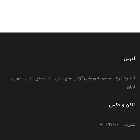
آدرس
آزاد راه کرج – مجموعه ورزشی آزادی ضلع غربی – درب پنج سالن – تهران –
ایران
تلفن و فکس
تلفن : 02149764000