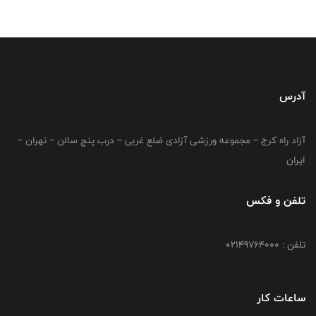
آدرس
آزاد راه کرج – مجموعه ورزشی آزادی ضلع غربی – درب پنج سالن – تهران –
ایران
تلفن و فکس
تلفن : 02149764000
ساعات کار