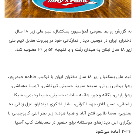
به گزارش روابط عمومی فدراسیون بسکتبال، تیم ملی زیر ۱۸ سال
دختران ایران در دومین دیدار تدارکاتی خود در بیروت مقابل تیم ملی
زیر ۱۸ سال لبنان به میدان رفت و با نتیجه ۵۲ بر ۴۹ مغلوب شد.
تیم ملی بسکتبال زیر ۱۸ سال دختران ایران با ترکیب فاطمه حیدرپور،
زهرا یزدانی زازرانی، سیده سارینا حسینی تیرتاشی، آرمیتا دهباشی،
زهرا زارعی، یگانه رنجبر، هانیه سادات حسینی، مبینا رحیمی، ملیکا
زلفخانی، عسل فائز، مهسا کرانی، ساناز لشکری دیندارلو، غزل زمانی ده
یعقوبی، محنا طالبی فتح آباد و هلیا هودنه زیر نظر النی کاپوچیانی با
برگزاری این دیدارهای دوستانه برای حضور در مسابقات کاپ آسیا
۲۰۲۴ آماده می‌شود.