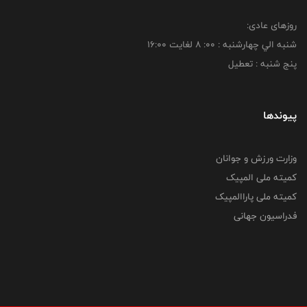
روزهای عادی:
شنبه الي چهارشنبه : 00: 8 لغايت 16:00
پنج شنبه : تعطیل
پیوندها
وزارت ورزش و جوانان
کمیته ملی المپیک
کمیته ملی پاراالمپیک
فدراسیون جهانی