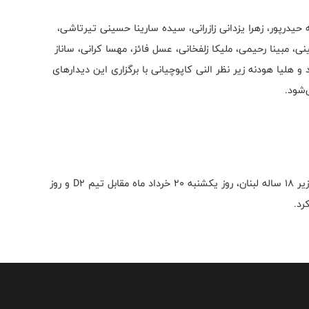
با ترکیب فاطمه حیدرپور، زهرا یزدانی زازرانی، سیده سارینا حسینی تیرتاشی،
ی، مبینا رحیمی، ملیکا زلفخانی، عسل فائز، مهسا کرانی، ساناز
 و هلیا هودنه زیر نظر النی کاپوچیانی با برگزاری این دیدارهای
ملی‌پوشان کشورمان روز شنبه ۱۹ خرداد ماه مقابل تیم ملی زیر ۱۸ ساله لبنان، روز یکشنبه ۲۰ خرداد ماه مقابل تیم D2 و روز