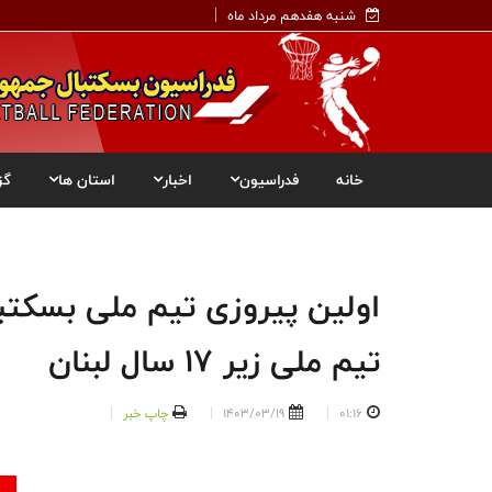
شنبه هفدهم مرداد ماه
خانه
فدراسیون
اخبار
استان ها
گز
تیم ملی زیر ۱۷ سال لبنان
01:16
1403/03/19
چاپ خبر