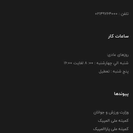
تلفن : 02149764000
ساعات کار
روزهای عادی:
شنبه الي چهارشنبه : 00: 8 لغايت 16:00
پنج شنبه : تعطیل
پیوندها
وزارت ورزش و جوانان
کمیته ملی المپیک
کمیته ملی پاراالمپیک