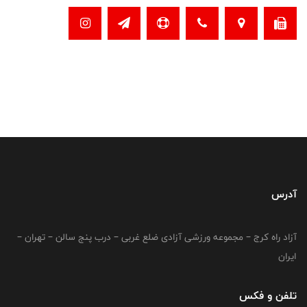
آدرس
آزاد راه کرج – مجموعه ورزشی آزادی ضلع غربی – درب پنج سالن – تهران –
ایران
تلفن و فکس