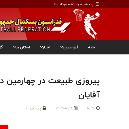
پنجشنبه پانزدهم مرداد ماه
خانه
فدراسیون
اخبار
استان ها
گز
پیروزی طبیعت در چهارمین دید
آقایان
18:38
1403/03/18
چاپ خبر