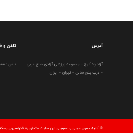
آدرس
تلفن و 
آزاد راه کرج – مجموعه ورزشی آزادی ضلع غربی
تلفن : 02149764000
– درب پنج سالن – تهران – ایران
© کليه حقوق خبری و تصويری اين سايت متعلق به فدراسیون بسکتبال