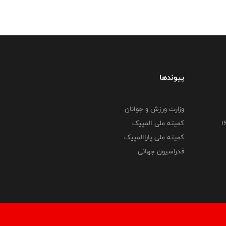
پیوندها
وزارت ورزش و جوانان
کمیته ملی المپیک
کمیته ملی پاراالمپیک
فدراسیون جهانی