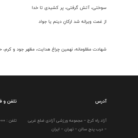
سوختی، آتش گرفتی، پر کشیدی تا خدا
از غمت ویرانه شد ارکانِ دینم یا جواد
شهادت مظلومانه، نهمین چراغ هدایت، مظهر جود و کرم، حض
آدرس
تلفن و 
آزاد راه کرج – مجموعه ورزشی آزادی ضلع غربی
تلفن : 02149764000
– درب پنج سالن – تهران – ایران