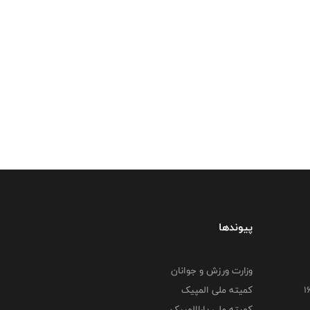
پیوندها
وزارت ورزش و جوانان
کمیته ملی المپیک
کمیته ملی پاراالمپیک