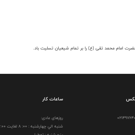
رت امام محمد تقی (ع) را بر تمام شیعیان تسلیت باد.
فکس
ساعات کار
روزهای عادی:
شنبه الي چهارشنبه : 00: 8 لغايت 16:00
پنج شنبه : تعطیل