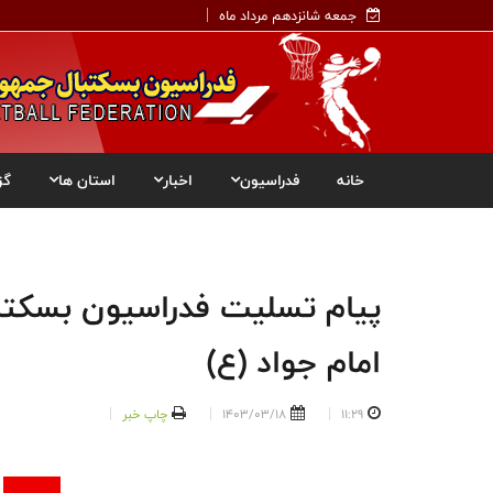
جمعه شانزدهم مرداد ماه
خانه
فدراسیون
اخبار
استان ها
گز
پیام تسلیت فدراسیون بسکتب
امام جواد (ع)
11:29
1403/03/18
چاپ خبر