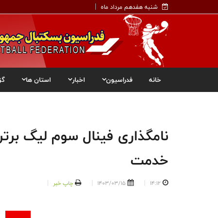
شنبه هفدهم مرداد ماه
خانه
فدراسیون
اخبار
استان ها
گز
نامگذاری فینال سوم لیگ برتر
خدمت
14:12
1403/03/15
چاپ خبر