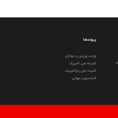
پیوندها
وزارت ورزش و جوانان
کمیته ملی المپیک
کمیته ملی پاراالمپیک
فدراسیون جهانی