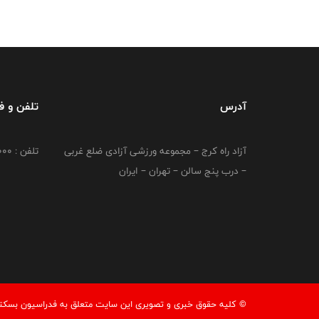
آدرس
تلفن و 
آزاد راه کرج – مجموعه ورزشی آزادی ضلع غربی
تلفن : 02149764000
– درب پنج سالن – تهران – ایران
© کليه حقوق خبری و تصويری اين سايت متعلق به فدراسیون بسکتبال