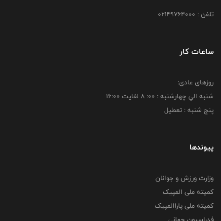
تلفن : 02149764000
ساعات کار
روزهای عادی:
شنبه الي چهارشنبه : 00: 8 لغايت 16:00
پنج شنبه : تعطیل
پیوندها
وزارت ورزش و جوانان
کمیته ملی المپیک
کمیته ملی پاراالمپیک
فدراسیون جهانی