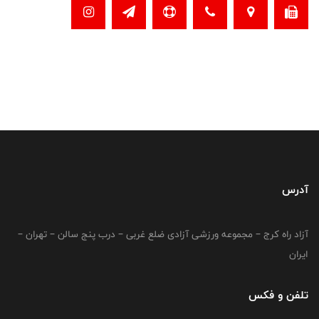
آدرس
آزاد راه کرج – مجموعه ورزشی آزادی ضلع غربی – درب پنج سالن – تهران –
ایران
تلفن و فکس