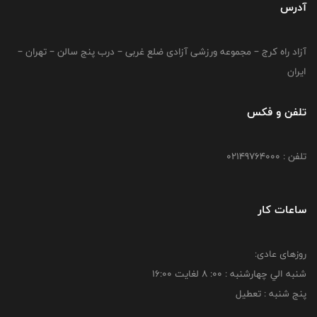
آدرس
آزاد راه کرج – مجموعه ورزشی آزادی ضلع غربی – درب پنج سالن – تهران –
ایران
تلفن و فکس
تلفن : 02149764000
ساعات کار
روزهای عادی:
شنبه الي چهارشنبه : 00: 8 لغايت 16:00
پنج شنبه : تعطیل