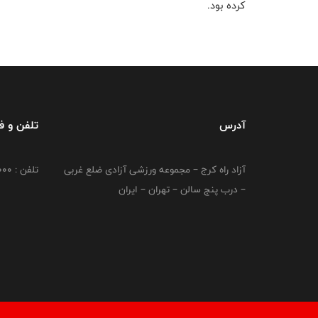
کرده بود.
آدرس
تلفن و 
آزاد راه کرج – مجموعه ورزشی آزادی ضلع غربی
تلفن : 02149764000
– درب پنج سالن – تهران – ایران