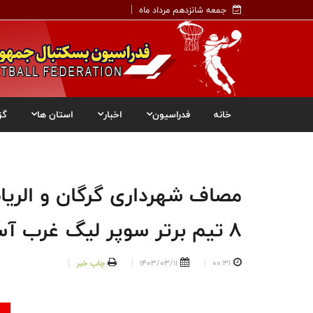
جمعه شانزدهم مرداد ماه
خانه
فدراسیون
اخبار
استان ها
گز
مصاف شهرداری گرگان و الریاض
۸ تیم برتر سوپر لیگ غرب آسیا
00:31
1403/03/11
چاپ خبر