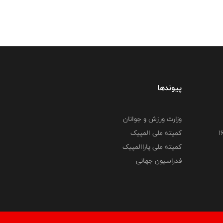
پیوندها
وزارت ورزش و جوانان
کمیته ملی المپیک
کمیته ملی پاراالمپیک
فدراسیون جهانی