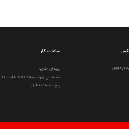
فکس
ساعات کار
روزهای عادی:
شنبه الي چهارشنبه : 00: 8 لغايت 16:00
پنج شنبه : تعطیل