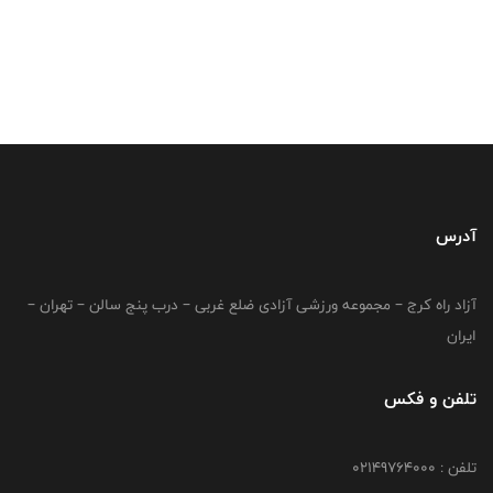
آدرس
آزاد راه کرج – مجموعه ورزشی آزادی ضلع غربی – درب پنج سالن – تهران –
ایران
تلفن و فکس
تلفن : 02149764000