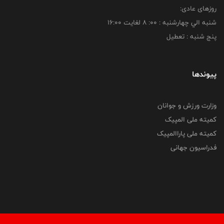
روزهای عادی:
شنبه الي چهارشنبه : 00: 8 لغايت 16:00
پنج شنبه : تعطیل
پیوندها
وزارت ورزش و جوانان
کمیته ملی المپیک
کمیته ملی پاراالمپیک
فدراسیون جهانی