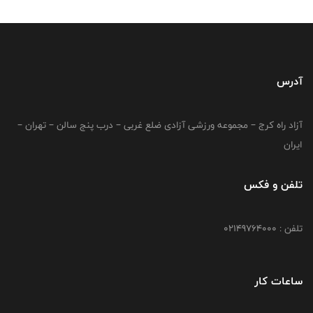
آدرس
آزاد راه کرج – مجموعه ورزشی آزادی ضلع غربی – درب پنج سالن – تهران –
ایران
تلفن و فکس
تلفن : 02149764000
ساعات کار