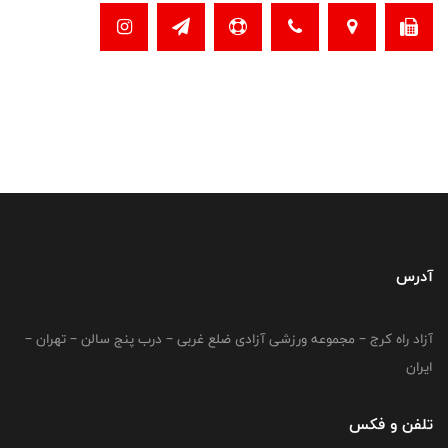
آدرس
آزاد راه کرج – مجموعه ورزشی آزادی ضلع غربی – درب پنج سالن – تهران –
ایران
تلفن و فکس