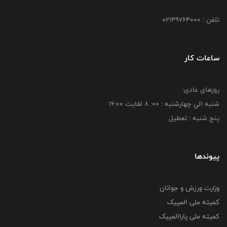
تلفن : 02149764000
ساعات کار
روزهای عادی:
شنبه الي چهارشنبه : 00: 8 لغايت 16:00
پنج شنبه : تعطیل
پیوندها
وزارت ورزش و جوانان
کمیته ملی المپیک
کمیته ملی پاراالمپیک