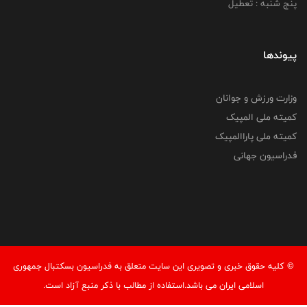
پنج شنبه : تعطیل
پیوندها
وزارت ورزش و جوانان
کمیته ملی المپیک
کمیته ملی پاراالمپیک
فدراسیون جهانی
© کليه حقوق خبری و تصويری اين سايت متعلق به فدراسیون بسکتبال جمهوری
اسلامی ایران می باشد.استفاده از مطالب با ذكر منبع آزاد است.