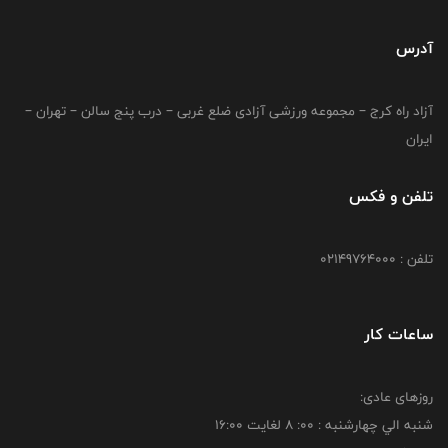
آدرس
آزاد راه کرج – مجموعه ورزشی آزادی ضلع غربی – درب پنج سالن – تهران –
ایران
تلفن و فکس
تلفن : 02149764000
ساعات کار
روزهای عادی:
شنبه الي چهارشنبه : 00: 8 لغايت 16:00