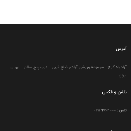
آدرس
آزاد راه کرج – مجموعه ورزشی آزادی ضلع غربی – درب پنج سالن – تهران –
ایران
تلفن و فکس
تلفن : 02149764000