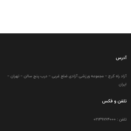
آدرس
آزاد راه کرج – مجموعه ورزشی آزادی ضلع غربی – درب پنج سالن – تهران –
ایران
تلفن و فکس
تلفن : 02149764000