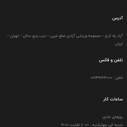
آدرس
آزاد راه کرج – مجموعه ورزشی آزادی ضلع غربی – درب پنج سالن – تهران –
ایران
تلفن و فکس
تلفن : 02149764000
ساعات کار
روزهای عادی:
شنبه الي چهارشنبه : 00: 8 لغايت 16:00