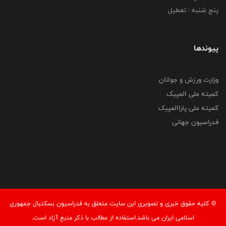
پنج شنبه : تعطیل
پیوندها
وزارت ورزش و جوانان
کمیته ملی المپیک
کمیته ملی پاراالمپیک
فدراسیون جهانی
© کليه حقوق خبری و تصويری اين سايت متعلق به فدراسیون بسکتبال جمهوری
اسلامی ایران می باشد.استفاده از مطالب با ذكر منبع آزاد است.