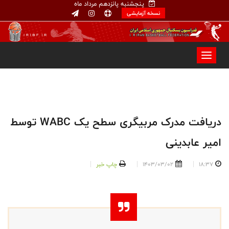
پنجشنبه پانزدهم مرداد ماه
نسخه آزمایشی
دریافت مدرک مربیگری سطح یک WABC توسط
امیر عابدینی
18:37
1403/03/02
چاپ خبر