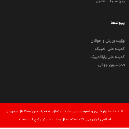
پنج شنبه : تعطیل
پیوندها
وزارت ورزش و جوانان
کمیته ملی المپیک
کمیته ملی پاراالمپیک
فدراسیون جهانی
© کليه حقوق خبری و تصويری اين سايت متعلق به فدراسیون بسکتبال جمهوری
اسلامی ایران می باشد.استفاده از مطالب با ذكر منبع آزاد است.