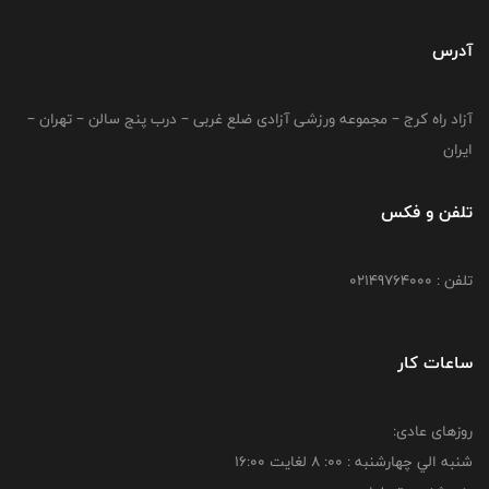
آدرس
آزاد راه کرج – مجموعه ورزشی آزادی ضلع غربی – درب پنج سالن – تهران –
ایران
تلفن و فکس
تلفن : 02149764000
ساعات کار
روزهای عادی:
شنبه الي چهارشنبه : 00: 8 لغايت 16:00