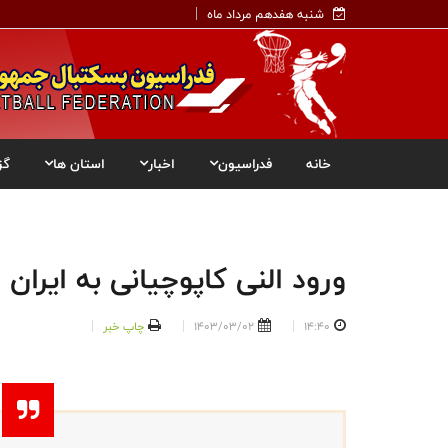
شنبه هفدهم مرداد ماه
خانه
فدراسیون
اخبار
استان ها
گز
ورود النی کاپوچیانی به ایران
14:40
1403/03/02
چاپ خبر