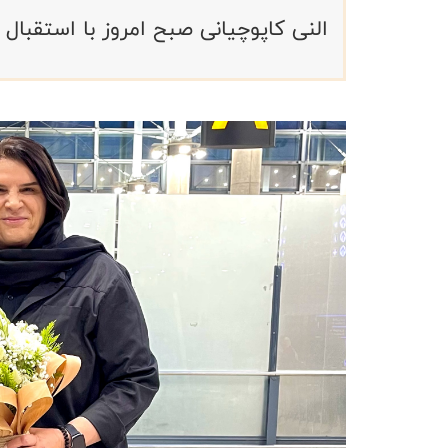
النی کاپوچیانی صبح امروز با استقبال