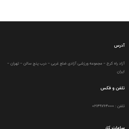
آدرس
آزاد راه کرج – مجموعه ورزشی آزادی ضلع غربی – درب پنج سالن – تهران –
ایران
تلفن و فکس
تلفن : 02149764000
ساعات کار