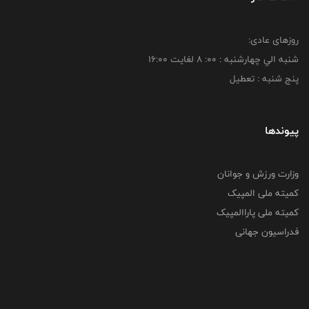
روزهای عادی:
شنبه الي چهارشنبه : 00: 8 لغايت 16:00
پنج شنبه : تعطیل
پیوندها
وزارت ورزش و جوانان
کمیته ملی المپیک
کمیته ملی پاراالمپیک
فدراسیون جهانی