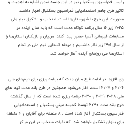
رئیس فدراسیون بسکتبال نیز در این جلسه ضمن اشاره به اهمیت و
تاثیر طرح جامع استعدادیابی فدراسیون بسکتبال اظهار داشت:
محوریت این طرح با شهرستان‌ها است. انتخاب و تشکیل تیم ملی
2025 زیر 16 سال برنامه کوتاه مدت است که باید سال آینده در
مسابقات قهرمانی آسیا حضور پیدا کنند. مربیان و بازیکنان استان‌ها را
از سال 1401 زیر نظر داشتیم و مرحله انتخابی تیم ملی در تمام
استان‌ها طی روزهای آینده آغاز خواهد شد.
وی افزود: در ادامه طرح میان مدت که برنامه ریزی برای تیم‌های ملی
2026 و 2027 است، آغاز می‌شود همچنين در طرح بلند مدت تيم هاي
ملي 2028 ،2029 و 2030 برنامه ريزي شده است كه از سال گذشته
طرح بلند مدت 2030 توسط كميته ميني بسكتبال و استعداديابي
فدراسيون بسكتبال آغاز شده است . 8 منطقه براي آقایان و 4 منطقه
براي بانوان تشكيل خواهد شد که نفرات منتخب در اين مراکز