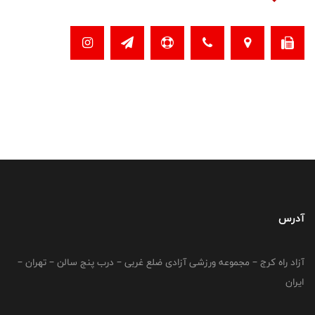
آدرس
آزاد راه کرج – مجموعه ورزشی آزادی ضلع غربی – درب پنج سالن – تهران –
ایران