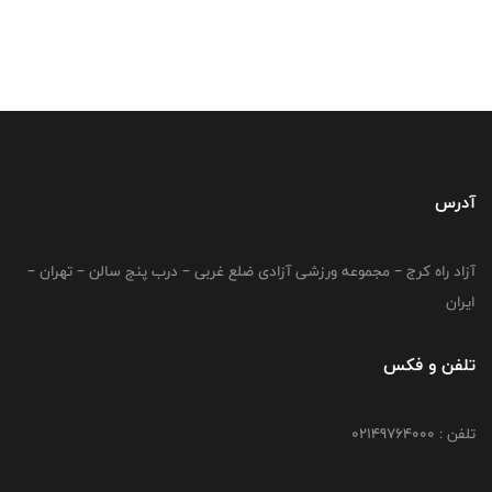
آدرس
آزاد راه کرج – مجموعه ورزشی آزادی ضلع غربی – درب پنج سالن – تهران –
ایران
تلفن و فکس
تلفن : 02149764000