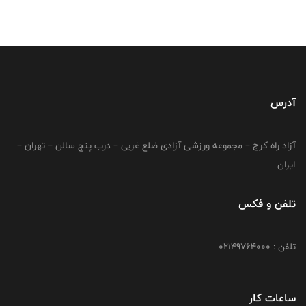
آدرس
آزاد راه کرج – مجموعه ورزشی آزادی ضلع غربی – درب پنج سالن – تهران –
ایران
تلفن و فکس
تلفن : 02149764000
ساعات کار