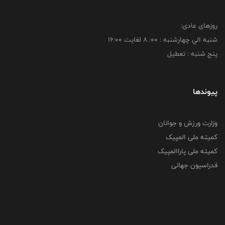
روزهای عادی:
شنبه الي چهارشنبه : 00: 8 لغايت 16:00
پنج شنبه : تعطیل
پیوندها
وزارت ورزش و جوانان
کمیته ملی المپیک
کمیته ملی پاراالمپیک
فدراسیون جهانی