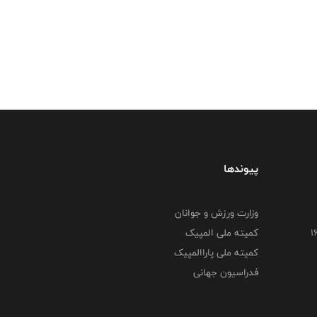
پیوندها
وزارت ورزش و جوانان
کمیته ملی المپیک
کمیته ملی پاراالمپیک
فدراسیون جهانی