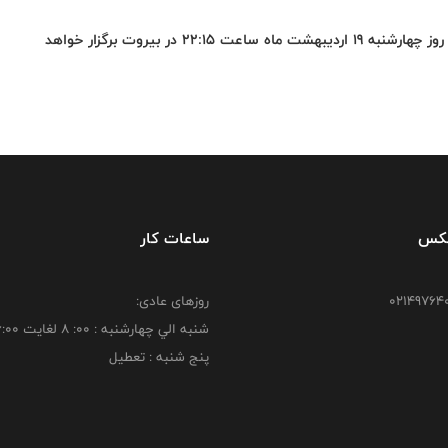
شایان ذکر است، فینال سوم (در صورت نیاز) این رقابت‌ها روز چهارشنبه 19 اردیبهشت ماه ساعت 22:15 در بیروت برگزار خواهد
فکس
ساعات کار
روزهای عادی:
شنبه الي چهارشنبه : 00: 8 لغايت 16:00
پنج شنبه : تعطیل