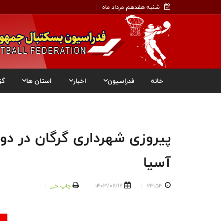
شنبه هفدهم مرداد ماه
خانه
فدراسیون
اخبار
استان ها
گز
پیروزی شهرداری گرگان در دو
آسیا
23:53
1403/02/12
چاپ خبر