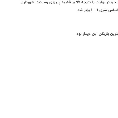
بازیکنان گرگان نیمه اول را با نتیجه ۴۵ بر 41 به رختکن رفتند و در نهایت با نتیجه ۹۵ بر 85 به پیروزی رسیدند. شهرداری
 – 1 برابر شد.