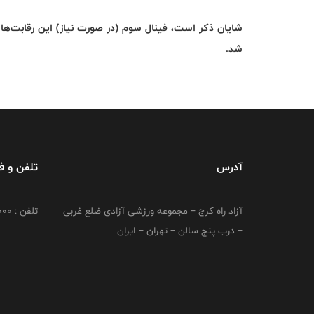
شد
.
آدرس
تلفن و 
آزاد راه کرج – مجموعه ورزشی آزادی ضلع غربی
تلفن : 02149764000
– درب پنج سالن – تهران – ایران