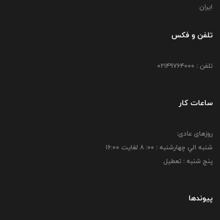
ایران
تلفن و فکس
تلفن : 02149764000
ساعات کار
روزهای عادی:
شنبه الي چهارشنبه : 00: 8 لغايت 16:00
پنج شنبه : تعطیل
پیوندها