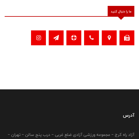
ما را دنبال کنید
آدرس
آزاد راه کرج – مجموعه ورزشی آزادی ضلع غربی – درب پنج سالن – تهران –