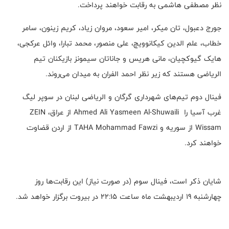
نظر مصطفی هاشمی به رقابت خواهند پرداخت.
جورج دعبول، تان میکر، امیر سعود، مروان زیاد، کریم زینون، سامر
خطاب، علم الدین کیکانوویچ، علی منصور، محمد تبارا، وائل عرکجی،
هایک گیوکچیان، مانی هریس و جاناتان سیمونز بازیکنان تیم
الریاضی هستند که زیر نظر احمد الفران به میدان می‌روند.
فینال دوم تیم‌های شهرداری گرگان و الریاضی لبنان در سوپر لیگ
غرب آسیا را Ahmed Ali Yasmeen Al-Shuwaili از عراق، ZEIN
Wissam از سوریه و TAHA Mohammad Fawzi از اردن قضاوت
خواهند کرد.
شایان ذکر است، فینال سوم (در صورت نیاز) این رقابت‌ها روز
چهارشنبه 19 اردیبهشت ماه ساعت 22:15 در بیروت برگزار خواهد شد.