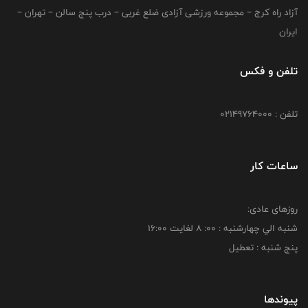
آزاد راه کرج – مجموعه ورزشی آزادی ضلع غربی – درب پنج سالن – تهران –
ایران
تلفن و فکس
تلفن : 02149764000
ساعات کار
روزهای عادی:
شنبه الي چهارشنبه : 00: 8 لغايت 16:00
پنج شنبه : تعطیل
پیوندها