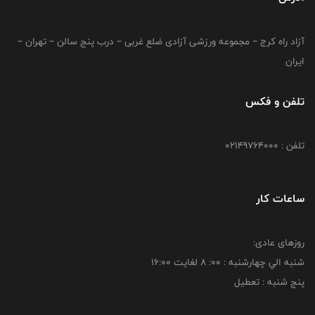
آزاد راه کرج – مجموعه ورزشی آزادی ضلع غربی – درب پنج سالن – تهران –
ایران
تلفن و فکس
تلفن : 02149764000
ساعات کار
روزهای عادی:
شنبه الي چهارشنبه : 00: 8 لغايت 16:00
پنج شنبه : تعطیل