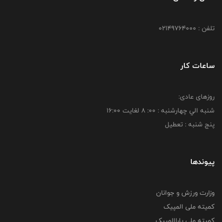
تلفن : 02149764000
ساعات کار
روزهای عادی:
شنبه الي چهارشنبه : 00: 8 لغايت 16:00
پنج شنبه : تعطیل
پیوندها
وزارت ورزش و جوانان
کمیته ملی المپیک
کمیته ملی پاراالمپیک