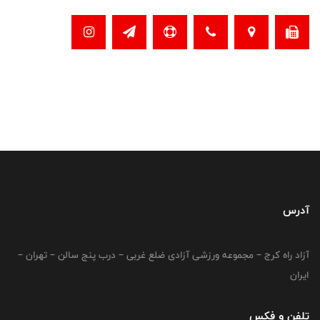
آدرس
آزاد راه کرج – مجموعه ورزشی آزادی ضلع غربی – درب پنج سالن – تهران –
ایران
تلفن و فکس