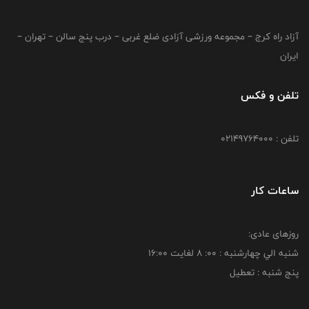
آزاد راه کرج – مجموعه ورزشی آزادی ضلع غربی – درب پنج سالن – تهران –
ایران
تلفن و فکس
تلفن : 02149764000
ساعات کار
روزهای عادی:
شنبه الي چهارشنبه : 00: 8 لغايت 16:00
پنج شنبه : تعطیل