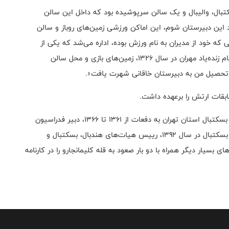
تبال، والیبال و یک سالن سرپوشیده بود که داخل این سالن
این دبیرستان شوم، این اماکن ورزشی زمین‌های روباز و سالن
که خود از مدیران به نام ورزش بوده، اداره می‌شد که یکی از
باشگاه‌های معروف و مطرح تهران بود. پس از فوت زودهنگام زنده‌یاد مهران در سال 1326، زمین‌های بازی و محل سالن
ن تحصیل من به دبیرستان خاقانی شهرت یافت».
دبیر فدراسیون بسکتبال درسال 1360، رییس کمیته داوران بسکتبال استان تهران به دفعات از 1361 تا 1366، دبیر فدراسیون
شمشیربازی در سال 1365، رییس کمیته داوران فدراسیون بسکتبال در سال 1392، رییس‌ هیات‌های هندبال، بسکتبال و
سیار دیگر همراه با دو بار صعود به قله کلیمانجارو را در کارنامه