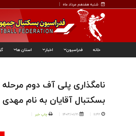
شنبه هفدهم مرداد ماه
خانه
فدراسیون
اخبار
استان ها
گز
نامگذاری پلی آف دوم مرحله ی
بسکتبال آقایان به نام مهدی 
11:42
1403/01/21
چاپ خبر