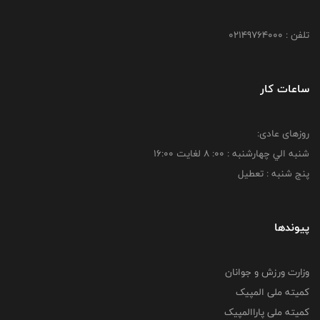
تلفن : 02149764000
ساعات کار
روزهای عادی:
شنبه الي چهارشنبه : 00: 8 لغايت 16:00
پنج شنبه : تعطیل
پیوندها
وزارت ورزش و جوانان
کمیته ملی المپیک
کمیته ملی پاراالمپیک