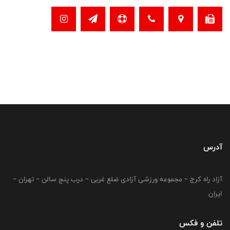
آدرس
آزاد راه کرج – مجموعه ورزشی آزادی ضلع غربی – درب پنج سالن – تهران –
ایران
تلفن و فکس