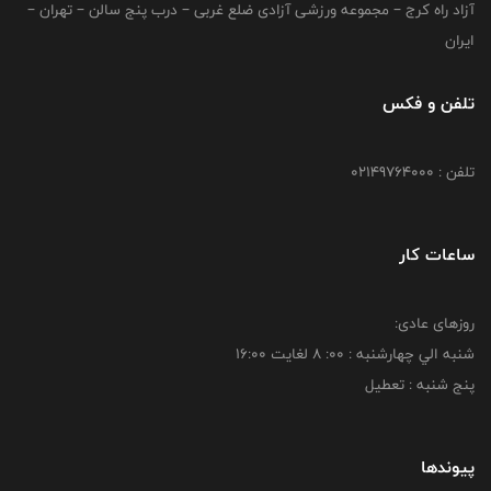
آزاد راه کرج – مجموعه ورزشی آزادی ضلع غربی – درب پنج سالن – تهران –
ایران
تلفن و فکس
تلفن : 02149764000
ساعات کار
روزهای عادی:
شنبه الي چهارشنبه : 00: 8 لغايت 16:00
پنج شنبه : تعطیل
پیوندها