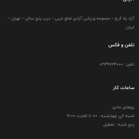
آزاد راه کرج – مجموعه ورزشی آزادی ضلع غربی – درب پنج سالن – تهران –
ایران
تلفن و فکس
تلفن : 02149764000
ساعات کار
روزهای عادی:
شنبه الي چهارشنبه : 00: 8 لغايت 16:00
پنج شنبه : تعطیل