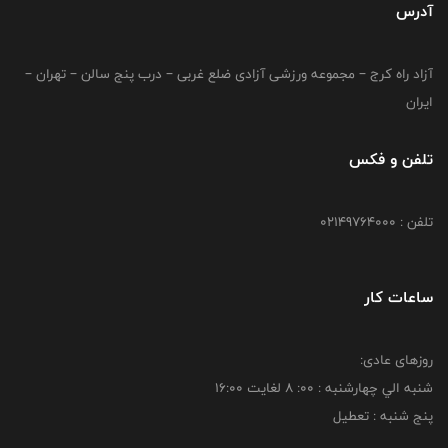
آدرس
آزاد راه کرج – مجموعه ورزشی آزادی ضلع غربی – درب پنج سالن – تهران –
ایران
تلفن و فکس
تلفن : 02149764000
ساعات کار
روزهای عادی:
شنبه الي چهارشنبه : 00: 8 لغايت 16:00
پنج شنبه : تعطیل