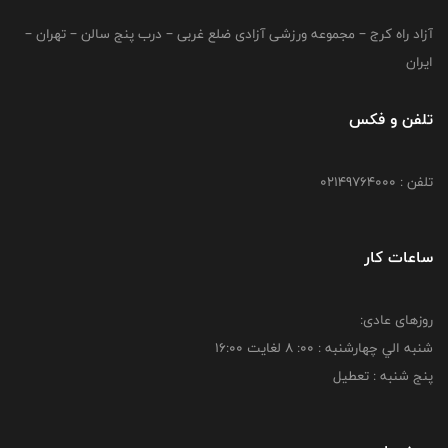
آزاد راه کرج – مجموعه ورزشی آزادی ضلع غربی – درب پنج سالن – تهران –
ایران
تلفن و فکس
تلفن : 02149764000
ساعات کار
روزهای عادی:
شنبه الي چهارشنبه : 00: 8 لغايت 16:00
پنج شنبه : تعطیل