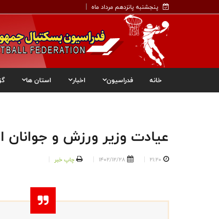
پنجشنبه پانزدهم مرداد ماه
خانه
فدراسیون
اخبار
استان ها
گز
عیادت وزیر ورزش و جوانان 
21:20
1402/12/28
چاپ خبر