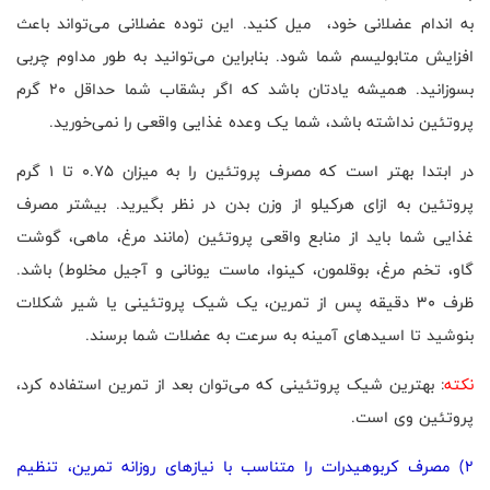
به اندام عضلانی خود، میل کنید. این توده عضلانی می‌تواند باعث
افزایش متابولیسم شما شود. بنابراین می‌توانید به طور مداوم چربی
بسوزانید. همیشه یادتان باشد که اگر بشقاب شما حداقل 20 گرم
پروتئین نداشته باشد، شما یک وعده غذایی واقعی را نمی‌خورید.
در ابتدا بهتر است که مصرف پروتئین را به میزان 0.75 تا 1 گرم
پروتئین به ازای هرکیلو از وزن بدن در نظر بگیرید. بیشتر مصرف
غذایی شما باید از منابع واقعی پروتئین (مانند مرغ، ماهی، گوشت
گاو، تخم مرغ، بوقلمون، کینوا، ماست یونانی و آجیل مخلوط) باشد.
ظرف 30 دقیقه پس از تمرین، یک شیک پروتئینی یا شیر شکلات
بنوشید تا اسیدهای آمینه به سرعت به عضلات شما برسند.
نکته
: بهترین شیک پروتئینی که می‌توان بعد از تمرین استفاده کرد،
پروتئین وی است.
2) مصرف کربوهیدرات را متناسب با نیازهای روزانه تمرین، تنظیم