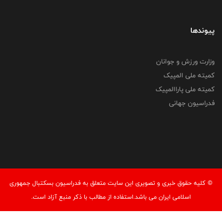
پیوندها
وزارت ورزش و جوانان
کمیته ملی المپیک
کمیته ملی پاراالمپیک
فدراسیون جهانی
© کليه حقوق خبری و تصويری اين سايت متعلق به فدراسیون بسکتبال جمهوری
اسلامی ایران می باشد.استفاده از مطالب با ذكر منبع آزاد است.