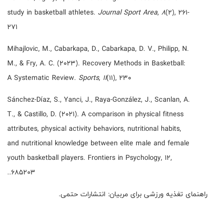
study in basketball athletes.
Journal Sport Area
,
8
(2), 261-
271
Mihajlovic, M., Cabarkapa, D., Cabarkapa, D. V., Philipp, N.
M., & Fry, A. C. (2023). Recovery Methods in Basketball:
A Systematic Review.
Sports
,
11
(11), 230
Sánchez-Díaz, S., Yanci, J., Raya-González, J., Scanlan, A.
T., & Castillo, D. (2021). A comparison in physical fitness
attributes, physical activity behaviors, nutritional habits,
and nutritional knowledge between elite male and female
youth basketball players. Frontiers in Psychology, 12,
..
685203
راهنمای تغذیه ورزشی برای مربیان: انتشارات حتمی.