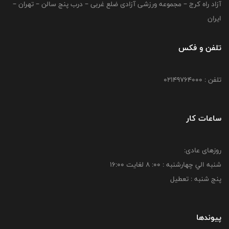
آزاد راه کرج – مجموعه ورزشی آزادی ضلع غربی – درب پنج سالن – تهران –
ایران
تلفن و فکس
تلفن : 02149764000
ساعات کار
روزهای عادی:
شنبه الي چهارشنبه : 00: 8 لغايت 16:00
پنج شنبه : تعطیل
پیوندها