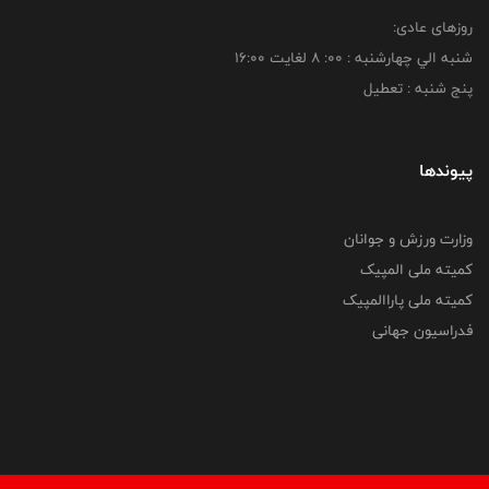
روزهای عادی:
شنبه الي چهارشنبه : 00: 8 لغايت 16:00
پنج شنبه : تعطیل
پیوندها
وزارت ورزش و جوانان
کمیته ملی المپیک
کمیته ملی پاراالمپیک
فدراسیون جهانی