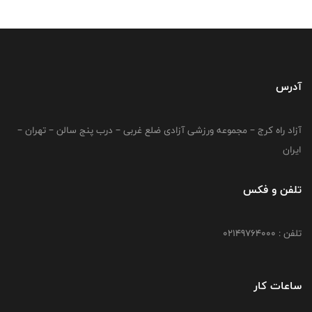
آدرس
آزاد راه کرج – مجموعه ورزشی آزادی ضلع غربی – درب پنج سالن – تهران –
ایران
تلفن و فکس
تلفن : 02149764000
ساعات کار