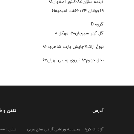
آینده سازان۸۵-گلنور اصفهان۸۱
۶۹جوانان ۲۰۲۴-نفت امیدیه۶۱
گروه D
گل گهر سیرجان۶۰- مهگل۸۱
نبوغ اراک۹۱-پایش پارت شاهرود۸۲
نخل جهرم۸۶-نیروی زمینی تهران۶۷
آدرس
تلفن و 
آزاد راه کرج – مجموعه ورزشی آزادی ضلع غربی
تلفن : 02149764000