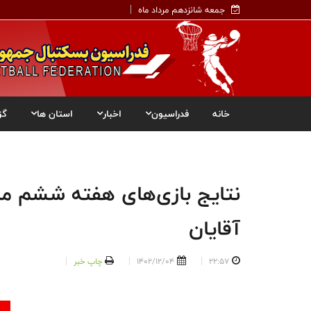
جمعه شانزدهم مرداد ماه
خانه
فدراسیون
اخبار
استان ها
گز
نتایج بازی‌های هفته ششم مر
آقایان
22:57
1402/12/04
چاپ خبر