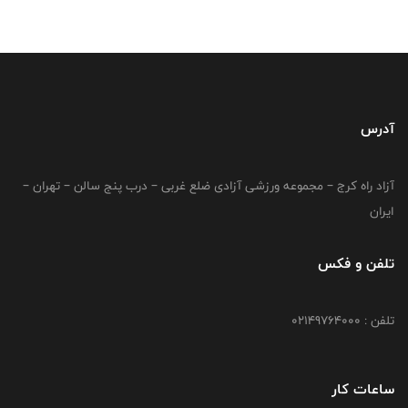
آدرس
آزاد راه کرج – مجموعه ورزشی آزادی ضلع غربی – درب پنج سالن – تهران –
ایران
تلفن و فکس
تلفن : 02149764000
ساعات کار