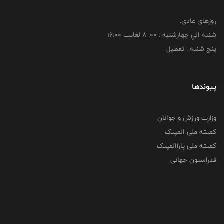
روزهای عادی:
شنبه الي چهارشنبه : 00: 8 لغايت 16:00
پنج شنبه : تعطیل
پیوندها
وزارت ورزش و جوانان
کمیته ملی المپیک
کمیته ملی پاراالمپیک
فدراسیون جهانی