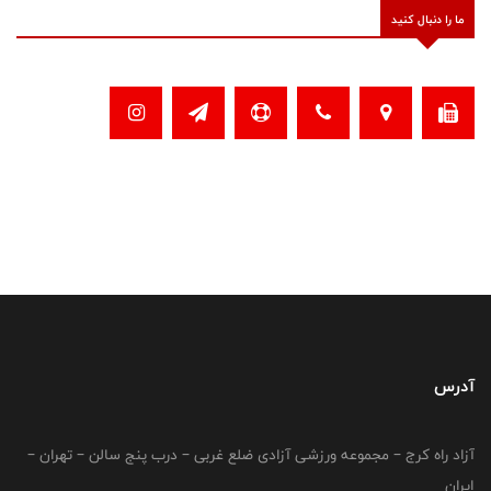
ما را دنبال کنید
آدرس
آزاد راه کرج – مجموعه ورزشی آزادی ضلع غربی – درب پنج سالن – تهران –
ایران