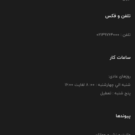
تلفن و فکس
تلفن : 02149764000
ساعات کار
روزهای عادی:
شنبه الي چهارشنبه : 00: 8 لغايت 16:00
پنج شنبه : تعطیل
پیوندها
وزارت ورزش و جوانان