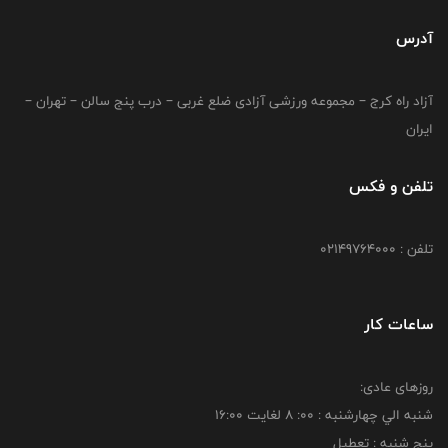
آدرس
آزاد راه کرج – مجموعه ورزشی آزادی ضلع غربی – درب پنج سالن – تهران –
ایران
تلفن و فکس
تلفن : 02149764000
ساعات کار
روزهای عادی:
شنبه الي چهارشنبه : 00: 8 لغايت 16:00
پنج شنبه : تعطیل