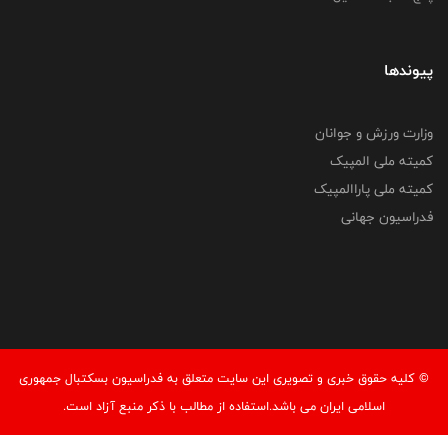
پیوندها
وزارت ورزش و جوانان
کمیته ملی المپیک
کمیته ملی پاراالمپیک
فدراسیون جهانی
© کليه حقوق خبری و تصويری اين سايت متعلق به فدراسیون بسکتبال جمهوری
اسلامی ایران می باشد.استفاده از مطالب با ذكر منبع آزاد است.