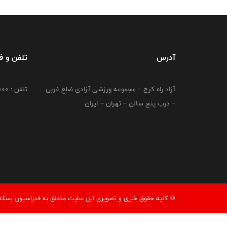
آدرس
تلفن و 
آزاد راه کرج – مجموعه ورزشی آزادی ضلع غربی
تلفن : 02149764000
– درب پنج سالن – تهران – ایران
© کليه حقوق خبری و تصويری اين سايت متعلق به فدراسیون بسکتبال