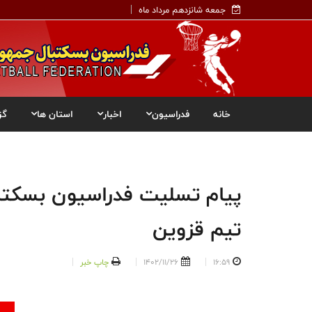
جمعه شانزدهم مرداد ماه
خانه
فدراسیون
اخبار
استان ها
گز
پیام تسلیت فدراسیون بسکتب
تیم قزوین
16:59
1402/11/26
چاپ خبر