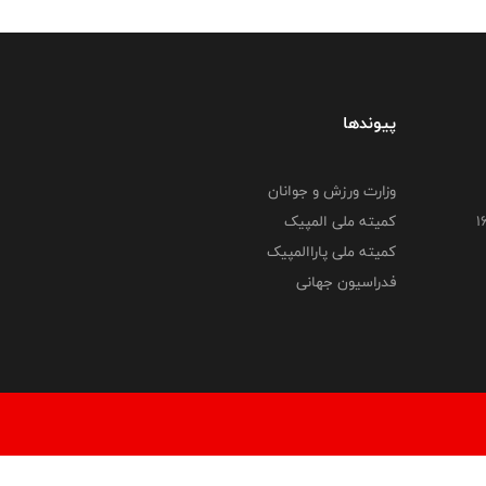
پیوندها
وزارت ورزش و جوانان
کمیته ملی المپیک
کمیته ملی پاراالمپیک
فدراسیون جهانی