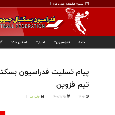
شنبه هفدهم مرداد ماه
خانه
فدراسیون
اخبار
استان ها
گز
پیام تسلیت فدراسیون بسکتب
تیم قزوین
12:06
1402/11/25
چاپ خبر