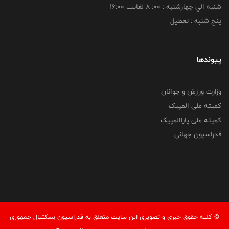
شنبه الي چهارشنبه : 00: 8 لغايت 16:00
پنج شنبه : تعطیل
پیوندها
وزارت ورزش و جوانان
کمیته ملی المپیک
کمیته ملی پاراالمپیک
فدراسیون جهانی
© کليه حقوق خبری و تصويری اين سايت متعلق به فدراسیون بسکتبال جمهوری